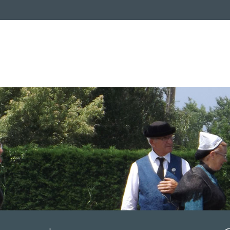
Solidarité
L
Culture, loisirs et sports
V
Services
Ag
Urbanisme
Prévention des risques
Ac