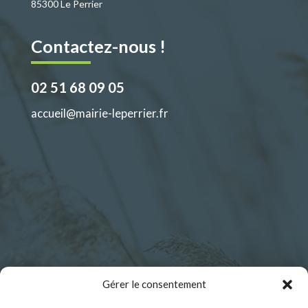
85300 Le Perrier
Contactez-nous !
02 51 68 09 05
accueil@mairie-leperrier.fr
Horaires d’ouverture :
Gérer le consentement