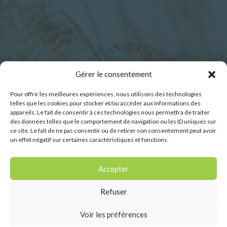
Horaires d’ouverture :
Gérer le consentement
Pour offrir les meilleures expériences, nous utilisons des technologies
Lundi : 9h00 – 12h30
telles que les cookies pour stocker et/ou accéder aux informations des
Mardi : 9h00 – 12h30
appareils. Le fait de consentir à ces technologies nous permettra de traiter
des données telles que le comportement de navigation ou les ID uniques sur
Mercredi : 9h00 – 12h30
ce site. Le fait de ne pas consentir ou de retirer son consentement peut avoir
Jeudi : 9h00 – 12h30
un effet négatif sur certaines caractéristiques et fonctions.
Vendredi : 9h00 – 12h30
Samedi : 9h00-11h45
Accepter
Refuser
Voir les préférences
Conception du site internet :
Vingt Mille Lieues -