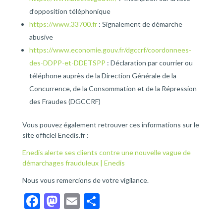
d’opposition téléphonique
https://www.33700.fr
: Signalement de démarche
abusive
https://www.economie.gouv.fr/dgccrf/coordonnees-
des-DDPP-et-DDETSPP
: Déclaration par courrier ou
téléphone auprès de la Direction Générale de la
Concurrence, de la Consommation et de la Répression
des Fraudes (DGCCRF)
Vous pouvez également retrouver ces informations sur le
site officiel Enedis.fr :
Enedis alerte ses clients contre une nouvelle vague de
démarchages frauduleux | Enedis
Nous vous remercions de votre vigilance.
F
M
E
P
ac
as
m
ar