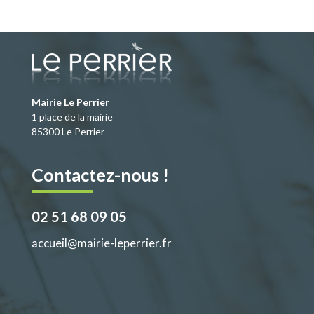
e
to
ai
ta
b
d
l
g
o
o
er
o
n
k
Mairie Le Perrier
1 place de la mairie
85300 Le Perrier
Contactez-nous !
02 51 68 09 05
accueil@mairie-leperrier.fr