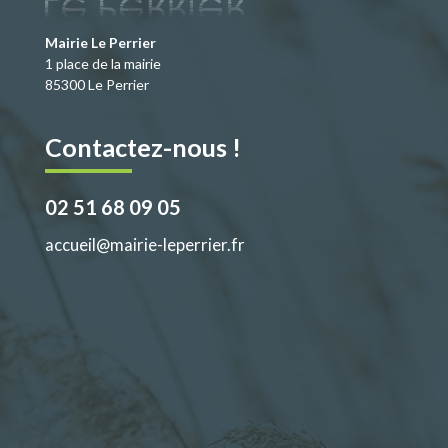
o
n
k
Mairie Le Perrier
1 place de la mairie
85300 Le Perrier
Contactez-nous !
02 51 68 09 05
accueil@mairie-leperrier.fr