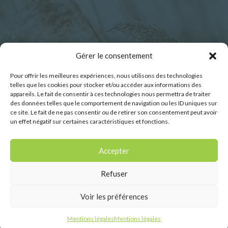
Horaires d’ouverture :
Gérer le consentement
Pour offrir les meilleures expériences, nous utilisons des technologies
Lundi : 9h00 – 12h30
telles que les cookies pour stocker et/ou accéder aux informations des
Mardi : 9h00 – 12h30
appareils. Le fait de consentir à ces technologies nous permettra de traiter
des données telles que le comportement de navigation ou les ID uniques sur
Mercredi : 9h00 – 12h30
ce site. Le fait de ne pas consentir ou de retirer son consentement peut avoir
Jeudi : 9h00 – 12h30
un effet négatif sur certaines caractéristiques et fonctions.
Vendredi : 9h00 – 12h30
Samedi : 9h00-11h45
Accepter
Refuser
Voir les préférences
Conception du site internet :
Vingt Mille Lieues -
Mentions légales
Mentions légales
Mentions légales