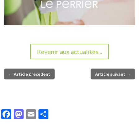
Revenir aux actualités...
←
Article précédent
Article suivant
→
F
M
E
P
ac
as
m
ar
e
to
ai
ta