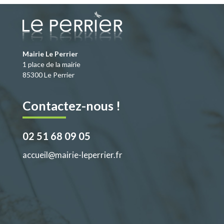
b
d
l
g
o
o
er
o
n
k
Mairie Le Perrier
1 place de la mairie
85300 Le Perrier
Contactez-nous !
02 51 68 09 05
accueil@mairie-leperrier.fr