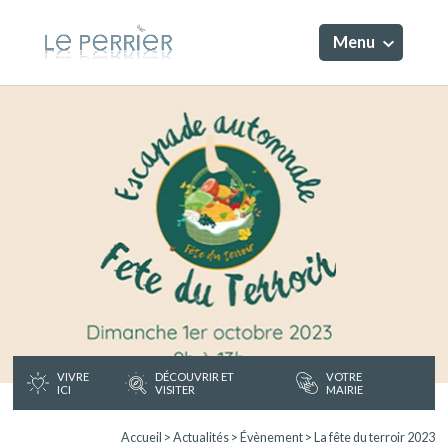
Menu
VIVRE
DÉCOUVRIR ET
VOTRE
ICI
VISITER
MAIRIE
Accueil
>
Actualités
>
Évènement
>
La fête du terroir 2023