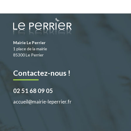
e
to
ai
ta
b
d
l
g
o
o
er
o
n
k
Mairie Le Perrier
1 place de la mairie
85300 Le Perrier
Contactez-nous !
02 51 68 09 05
accueil@mairie-leperrier.fr