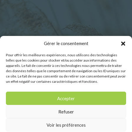
Horaires d’ouverture :
Gérer le consentement
Pour offrir les meilleures expériences, nous utilisons des technologies
Lundi : 9h00 – 12h30
telles que les cookies pour stocker et/ou accéder aux informations des
Mardi : 9h00 – 12h30
appareils. Le fait de consentir à ces technologies nous permettra de traiter
des données telles que le comportement de navigation ou les ID uniques sur
Mercredi : 9h00 – 12h30
ce site. Le fait de ne pas consentir ou de retirer son consentement peut avoir
Jeudi : 9h00 – 12h30
un effet négatif sur certaines caractéristiques et fonctions.
Vendredi : 9h00 – 12h30
Samedi : 9h00-11h45
Accepter
Refuser
Voir les préférences
Conception du site internet :
Vingt Mille Lieues -