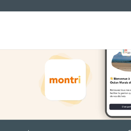
Solidarité
L
Culture, loisirs et sports
V
Services
Ag
Urbanisme
Prévention des risques
Ac