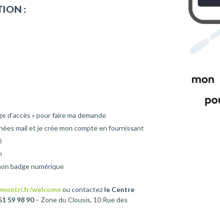
ION :
n
dge d’accès » pour faire ma demande
nnées mail et je crée mon compte en fournissant
é
n
 mon badge numérique
montri.fr/welcome
ou contactez
le Centre
1 59 98 90
– Zone du Clousis, 10 Rue des