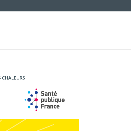
Solidarité
L
Culture, loisirs et sports
V
Services
Ag
Urbanisme
Prévention des risques
Ac
S CHALEURS