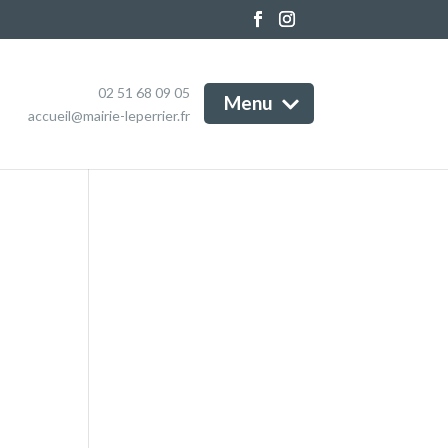
Marchés publics
e Marô, Marais Breton
Informations et services
endéen
Magazine
enda
02 51 68 09 05
Menu
Contact
accueil@mairie-leperrier.fr
tualités