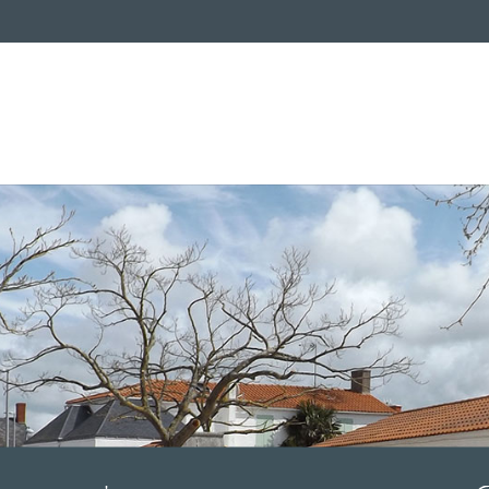
Solidarité
L
Culture, loisirs et sports
V
Services
Ag
Urbanisme
Prévention des risques
Ac