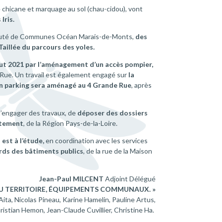
e chicane et marquage au sol (chau-cidou), vont
Iris.
unauté de Communes Océan Marais-de-Monts,
des
Taillée du parcours des yoles.
but 2021 par l’aménagement d’un accès pompier,
 Rue. Un travail est également engagé sur
la
n parking sera aménagé au 4 Grande Rue
, après
t d’engager des travaux, de
déposer des dossiers
rtement
, de la Région Pays-de-la-Loire.
est à l’étude,
en coordination avec les services
ords des bâtiments publics
, de la rue de la Maison
Jean-Paul MILCENT
Adjoint Délégué
 TERRITOIRE, ÉQUIPEMENTS COMMUNAUX. »
ta, Nicolas Pineau, Karine Hamelin, Pauline Artus,
hristian Hemon, Jean-Claude Cuvillier, Christine Ha.