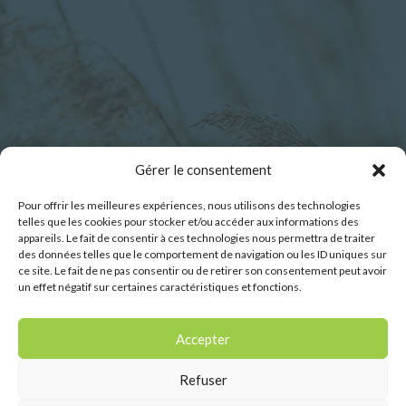
Horaires d’ouverture :
Gérer le consentement
Pour offrir les meilleures expériences, nous utilisons des technologies
Lundi : 9h00 – 12h30
telles que les cookies pour stocker et/ou accéder aux informations des
Mardi : 9h00 – 12h30
appareils. Le fait de consentir à ces technologies nous permettra de traiter
des données telles que le comportement de navigation ou les ID uniques sur
Mercredi : 9h00 – 12h30
ce site. Le fait de ne pas consentir ou de retirer son consentement peut avoir
Jeudi : 9h00 – 12h30
un effet négatif sur certaines caractéristiques et fonctions.
Vendredi : 9h00 – 12h30
Samedi : 9h00-11h45
Accepter
Refuser