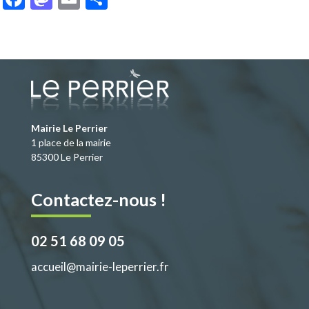
ac
as
m
ar
e
to
ai
ta
b
d
l
g
o
o
er
o
n
k
Mairie Le Perrier
1 place de la mairie
85300 Le Perrier
Contactez-nous !
02 51 68 09 05
accueil@mairie-leperrier.fr