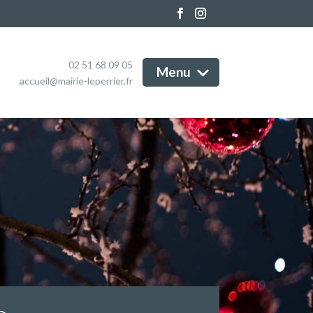
Marchés publics
e Marô, Marais Breton
Informations et services
endéen
Magazine
enda
02 51 68 09 05
Menu
Contact
accueil@mairie-leperrier.fr
tualités