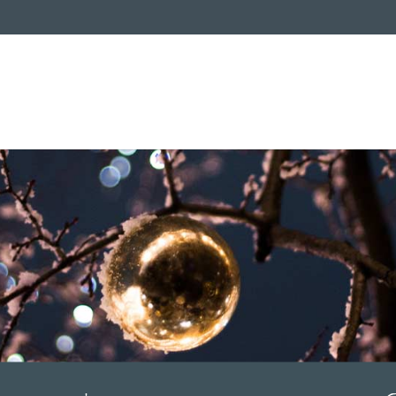
Solidarité
L
Culture, loisirs et sports
V
Services
Ag
Urbanisme
Prévention des risques
Ac