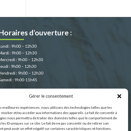
Horaires d’ouverture :
Lundi : 9h00 – 12h30
Mardi : 9h00 – 12h30
Mercredi : 9h00 – 12h30
Jeudi : 9h00 – 12h30
Vendredi : 9h00 – 12h30
Samedi : 9h00-11h45
Gérer le consentement
les meilleures expériences, nous utilisons des technologies telles que les
 stocker et/ou accéder aux informations des appareils. Le fait de consentir à
gies nous permettra de traiter des données telles que le comportement de
 les ID uniques sur ce site. Le fait de ne pas consentir ou de retirer son
 peut avoir un effet négatif sur certaines caractéristiques et fonctions.