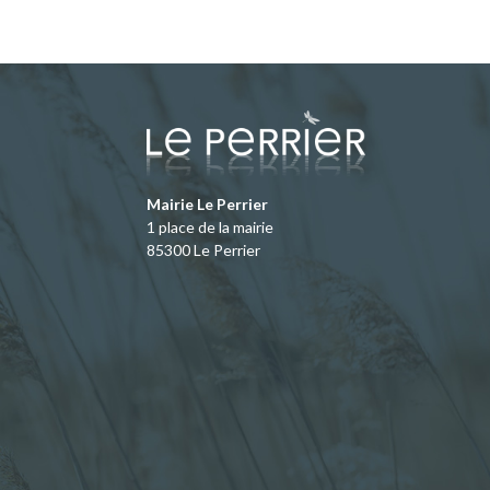
e
to
ai
ta
b
d
l
g
o
o
er
o
n
k
Mairie Le Perrier
1 place de la mairie
85300 Le Perrier