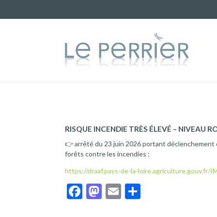
RISQUE INCENDIE TRÈS ÉLEVÉ – NIVEAU R
👉 arrêté du 23 juin 2026 portant déclenchement 
forêts contre les incendies :
https://draaf.pays-de-la-loire.agriculture.gouv.
F
M
E
P
ac
as
m
ar