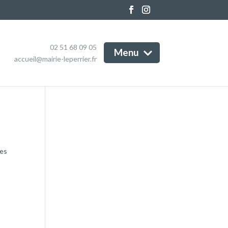
Marchés publics
e Marô, Marais Breton
Informations et services
endéen
Magazine
enda
02 51 68 09 05
Menu
Contact
accueil@mairie-leperrier.fr
tualités
des