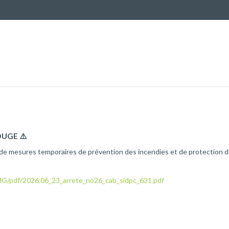
Solidarité
L
Culture, loisirs et sports
V
Services
Ag
Urbanisme
Prévention des risques
Ac
OUGE ⚠️
de mesures temporaires de prévention des incendies et de protection 
fr/IMG/pdf/2026.06_23_arrete_no26_cab_sidpc_631.pdf