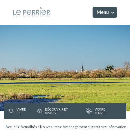
Menu
VIVRE
DÉCOUVRIR ET
VOTRE
ICI
VISITER
MAIRIE
Accueil
>
Actualités
>
Nouveautés
>
Aménagement du territoire : rénovation