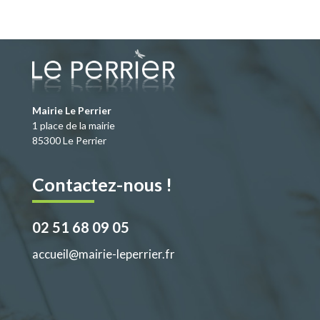
e
to
ai
ta
b
d
l
g
o
o
er
o
n
k
Mairie Le Perrier
1 place de la mairie
85300 Le Perrier
Contactez-nous !
02 51 68 09 05
accueil@mairie-leperrier.fr