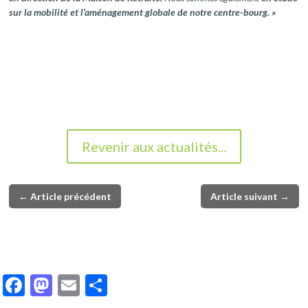
sur la mobilité et l’aménagement globale de notre centre-bourg. »
Revenir aux actualités...
←
Article précédent
Article suivant
→
F
M
E
P
ac
as
m
ar