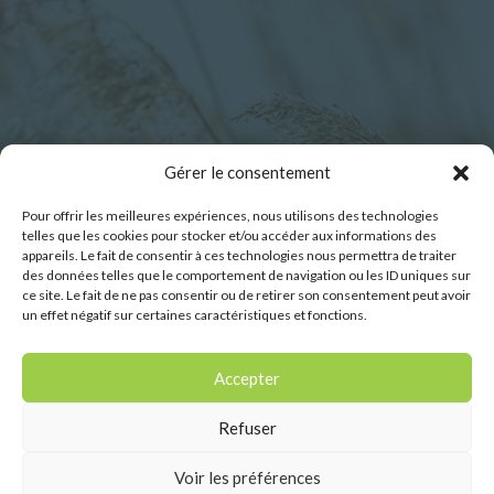
Horaires d’ouverture :
Gérer le consentement
Pour offrir les meilleures expériences, nous utilisons des technologies
Lundi : 9h00 – 12h30
telles que les cookies pour stocker et/ou accéder aux informations des
Mardi : 9h00 – 12h30
appareils. Le fait de consentir à ces technologies nous permettra de traiter
des données telles que le comportement de navigation ou les ID uniques sur
Mercredi : 9h00 – 12h30
ce site. Le fait de ne pas consentir ou de retirer son consentement peut avoir
Jeudi : 9h00 – 12h30
un effet négatif sur certaines caractéristiques et fonctions.
Vendredi : 9h00 – 12h30
Samedi : 9h00-11h45
Accepter
Refuser
Voir les préférences
Conception du site internet :
Vingt Mille Lieues -