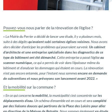
Pouvez-vous nous parler de la rénovation de l’église ?
« La Mairie du Perrier a décidé de lancer une étude, il y a plusieurs mois,
suite à des dégâts
qu’avaient subi certaines églises voisines
. Nous avons
alors décider d’anticiper les problèmes qui pourraient survenir.
Un cabinet
d’architecte et une entreprise spécialisée dans les diagnostics de ce
type de bâtiment ont été démarché.
Cette entreprise a passé l’église
au
scanner numérique,
ce qui a permis de voir dans l’épaisseur même du
bâtiment et d’analyser les dommages qui étaient en cours. La rénovation
n’est pas encore entamée, pour l’instant nous sommes
encore en demande
de subventions et nous prévoyons son lancement avant 2022. »
Et la mobilité sur la commune ?
« En ce qui concerne
la mobilité,
la municipalité s’est concentrée sur
les
déplacements d’eau.
Un schéma d’ensemble est en cours et sera
complété
par des liaisons douces qui partirons de la Place des Loisirs pour aller
en direction de la Maison de Retraite.
Nous sommes également
en étude