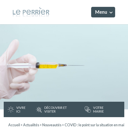
Menu
VIVRE
DÉCOUVRIR ET
VOTRE
ICI
VISITER
MAIRIE
Accueil
>
Actualités
>
Nouveautés
>
COVID : le point sur la situation en mai