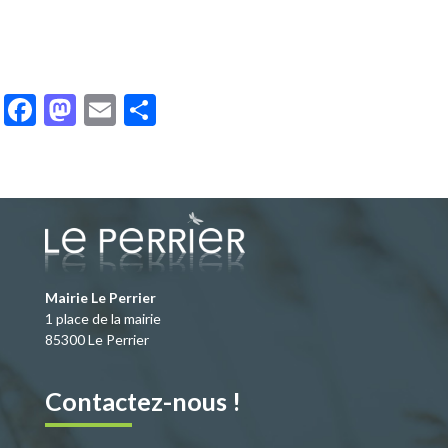
F
M
E
P
ac
as
m
ar
e
to
ai
ta
b
d
l
g
o
o
er
o
n
k
Mairie Le Perrier
1 place de la mairie
85300 Le Perrier
Contactez-nous !