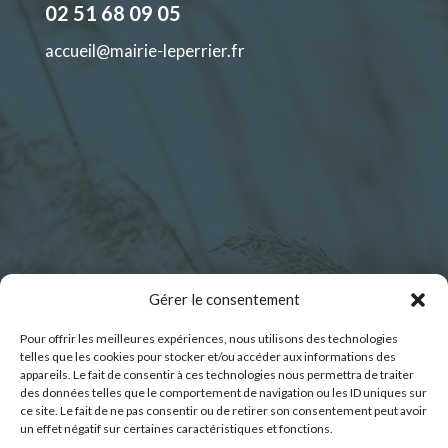
02 51 68 09 05
accueil@mairie-leperrier.fr
Horaires d’ouverture :
Gérer le consentement
Pour offrir les meilleures expériences, nous utilisons des technologies
Lundi : 9h00 – 12h30
telles que les cookies pour stocker et/ou accéder aux informations des
Mardi : 9h00 – 12h30
appareils. Le fait de consentir à ces technologies nous permettra de traiter
des données telles que le comportement de navigation ou les ID uniques sur
Mercredi : 9h00 – 12h30
ce site. Le fait de ne pas consentir ou de retirer son consentement peut avoir
Jeudi : 9h00 – 12h30
un effet négatif sur certaines caractéristiques et fonctions.
Vendredi : 9h00 – 12h30